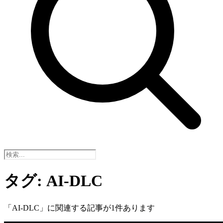
タグ:
AI-DLC
「
AI-DLC
」に関連する記事が
1
件あります