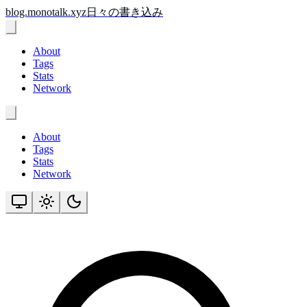
このヘッダーには、サイトのロゴ、ナビゲーションメニュー
メインコンテンツへスキップ
サイトのロゴとタイトル。クリックするとホームページに移
blog.monotalk.xyz
日々の書き込み
モバイル表示用のナビゲーションメニューです。メニューボ
About
Tags
Stats
Network
デスクトップ表示用のメインナビゲーションです。About、T
About
Tags
Stats
Network
サイトのユーティリティ機能です。記事の検索とサイトテー
サイトの表示テーマを切り替えます。ライトモード、ダーク
テーマ切り替え
現在のテーマ:
システム設定（ライトモード）
ブログ記事を検索できます。記事のタイトルや本文を入力し