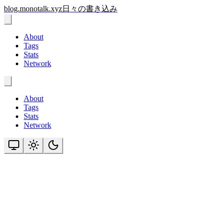
このヘッダーには、サイトのロゴ、ナビゲーションメニュー
メインコンテンツへスキップ
サイトのロゴとタイトル。クリックするとホームページに移
blog.monotalk.xyz
日々の書き込み
モバイル表示用のナビゲーションメニューです。メニューボ
About
Tags
Stats
Network
デスクトップ表示用のメインナビゲーションです。About、T
About
Tags
Stats
Network
サイトのユーティリティ機能です。記事の検索とサイトテー
サイトの表示テーマを切り替えます。ライトモード、ダーク
テーマ切り替え
現在のテーマ:
システム設定（ライトモード）
ブログ記事を検索できます。記事のタイトルや本文を入力し